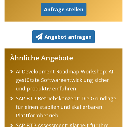
Anfrage stellen
Angebot anfragen
Ähnliche Angebote
AI Development Roadmap Workshop: AI-
gestützte Softwareentwicklung sicher
und produktiv einführen
SAP BTP Betriebskonzept: Die Grundlage
für einen stabilen und skalierbaren
Plattformbetrieb
SAP BTP Assessment: Klarheit für Ihre