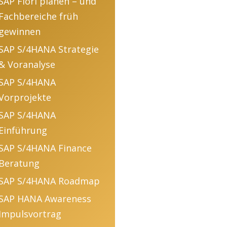
SAP Fiori planen – und
Fachbereiche früh
gewinnen
SAP S/4HANA Strategie
& Voranalyse
SAP S/4HANA
Vorprojekte
SAP S/4HANA
Einführung
SAP S/4HANA Finance
Beratung
SAP S/4HANA Roadmap
SAP HANA Awareness
Impulsvortrag