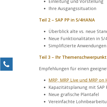
Einleitung und Vorstellung
Ihre Ausgangssituation
Teil 2 – SAP PP in S/4HANA
Überblick alte vs. neue Sta
Neue Funktionalitäten in S
Simplifizierte Anwendungen
Teil 3 – Ihr Themenschwerpunkt
Kontaktieren Sie uns!
Empfehlungen für einen geeign
Alexander Kössner-Maier
Kundenservice
MRP, MRP Live und MRP on
0211 946 285 72-15
Kapazitätsplanung mit SAP 
Alexander.Koessner-Maier@erlebe-software.de
Neue grafische Plantafel
Vereinfachte Lohnbearbeit
Ihre Anfrage