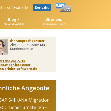
ebe-software.de
Kontakt
Blog
Über uns
News & Artikel
Referenzen, Team
Ihr Ansprechpartner
Alexander Kössner-Maier
Kundenservice
211 946 285 72-15
lexander.koessner-
r@erlebe-software.de
hnliche Angebote
SAP S/4HANA Migration:
ECC sicher umstellen –