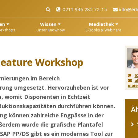
0211 946 285 72-15
info@erl
en
Wissen
Mediathek
orkshops
Unser Knowhow
E-Books & Webinare
Feature Workshop
0
imierungen im Bereich
a
maie
rung umgesetzt. Hervorzuheben ist vor
, womit Disponenten in Echtzeit
oduktionskapazitäten durchführen können.
Ä
ng können zahlreiche Engpässe in der
ßerdem wurde die grafische Plantafel
SAP PP/DS gibt es ein modernes Tool zur