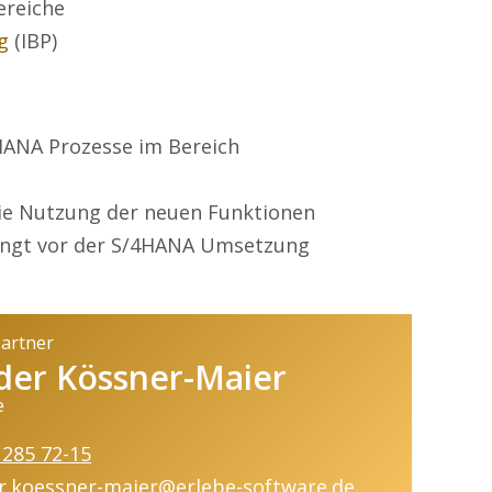
ereiche
g
(IBP)
4HANA Prozesse im Bereich
ie Nutzung der neuen Funktionen
dingt vor der S/4HANA Umsetzung
partner
der Kössner-Maier
e
 285 72-15
r.koessner-maier@erlebe-software.de