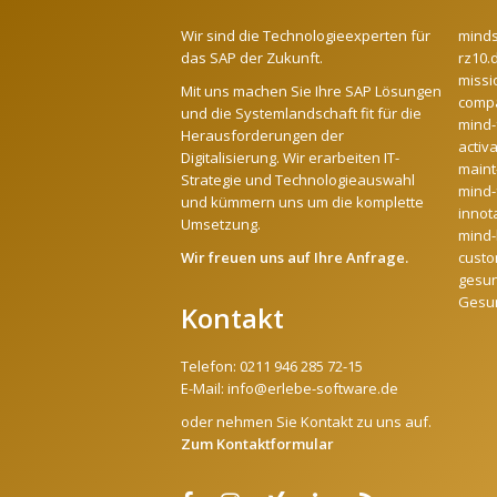
Wir sind die Technologieexperten für
mind
das SAP der Zukunft.
rz10.
missi
Mit uns machen Sie Ihre SAP Lösungen
compa
und die Systemlandschaft fit für die
mind-
Herausforderungen der
activ
Digitalisierung. Wir erarbeiten IT-
maint
Strategie und Technologieauswahl
mind-
und kümmern uns um die komplette
innot
Umsetzung.
mind-l
Wir freuen uns auf Ihre Anfrage.
custo
gesun
Gesu
Kontakt
Telefon:
0211 946 285 72-15
E-Mail:
info@erlebe-software.de
oder nehmen Sie Kontakt zu uns auf.
Zum Kontaktformular