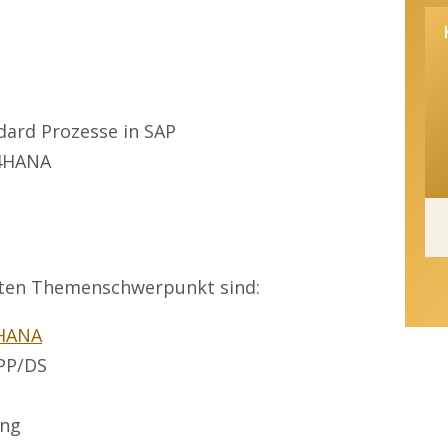
ndard Prozesse in SAP
/4HANA
eten Themenschwerpunkt sind:
 HANA
PP/DS
ung