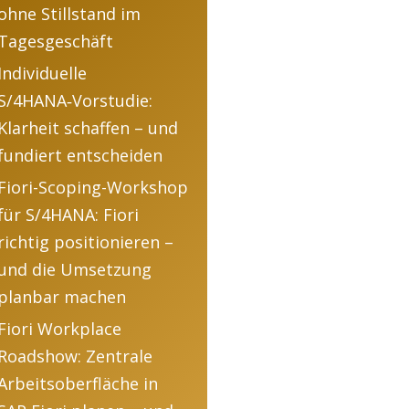
ohne Stillstand im
Tagesgeschäft
Individuelle
S/4HANA‑Vorstudie:
Klarheit schaffen – und
fundiert entscheiden
Fiori-Scoping-Workshop
für S/4HANA: Fiori
richtig positionieren –
und die Umsetzung
planbar machen
Fiori Workplace
Roadshow: Zentrale
Arbeitsoberfläche in