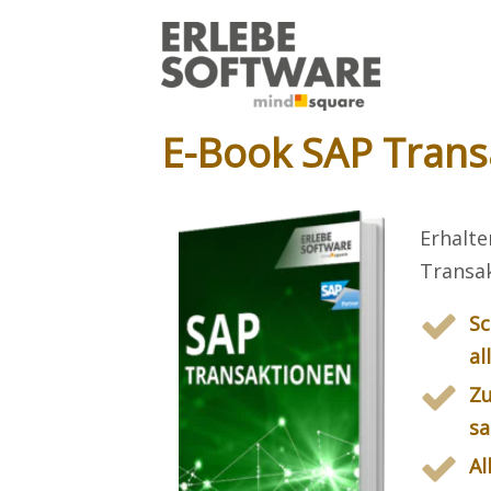
E-Book SAP Trans
Erhalte
Transak
Sc
al
Zu
sa
Al