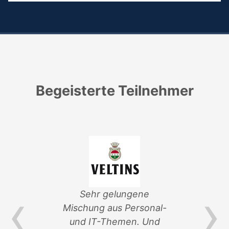
Begeisterte Teilnehmer
‹
›
von
Sehr gelungene
ik-
Mischung aus Personal-
Ver
und IT-Themen. Und
an 