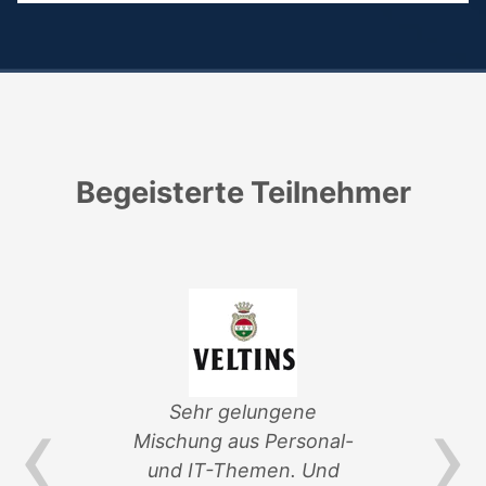
Begeisterte Teilnehmer
‹
›
von
Sehr gelungene
ik-
Mischung aus Personal-
Ver
und IT-Themen. Und
an 