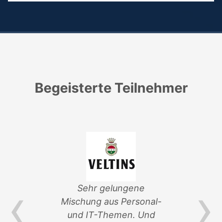
Begeisterte Teilnehmer
‹
›
von
Sehr gelungene
ik-
Mischung aus Personal-
Ver
und IT-Themen. Und
an 