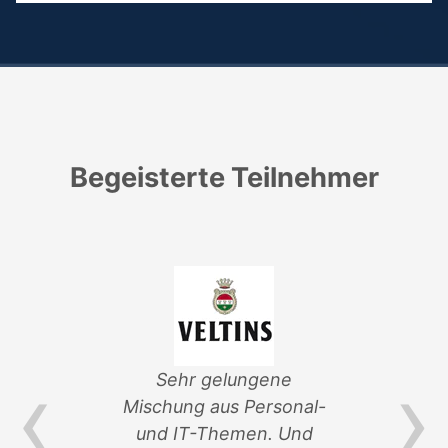
Begeisterte Teilnehmer
‹
›
von
Sehr gelungene
ik-
Mischung aus Personal-
Ver
und IT-Themen. Und
an 