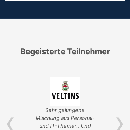
Begeisterte Teilnehmer
‹
›
von
Sehr gelungene
ik-
Mischung aus Personal-
Ver
und IT-Themen. Und
an d