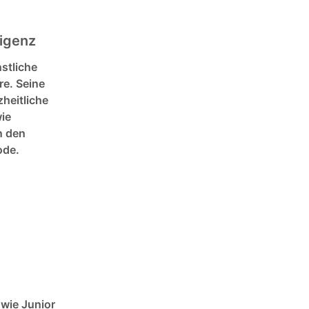
ligenz
nstliche
re. Seine
heitliche
ie
n den
ode.
wie Junior