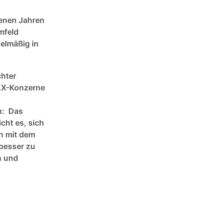
genen Jahren
mfeld
gelmäßig in
chter
AX-Konzerne
n: Das
cht es, sich
en mit dem
besser zu
n und