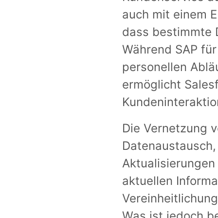
auch mit einem E
dass bestimmte D
Während SAP für 
personellen Ablä
ermöglicht Sales
Kundeninteraktio
Die Vernetzung v
Datenaustausch, 
Aktualisierungen 
aktuellen Informa
Vereinheitlichun
Was ist jedoch be