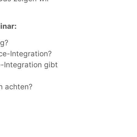
inar:
ig?
ce-Integration?
Integration gibt
on achten?