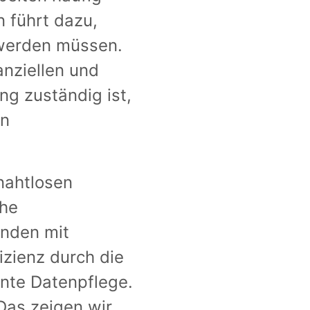
 führt dazu,
 werden müssen.
nziellen und
ng zuständig ist,
on
nahtlosen
che
enden mit
fizienz durch die
nte Datenpflege.
 Das zeigen wir