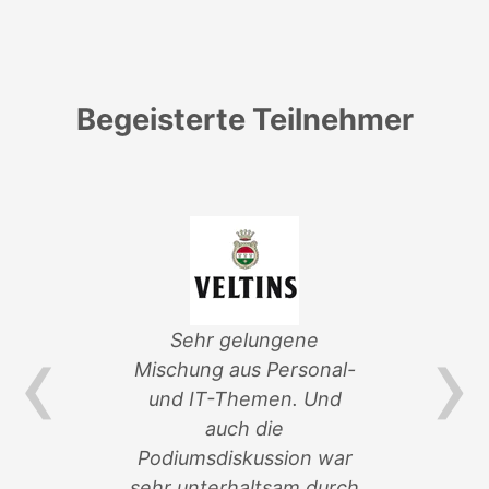
Begeisterte Teilnehmer
‹
›
von
Sehr gelungene
ik-
Mischung aus Personal-
Ver
und IT-Themen. Und
an 
auch die
so
n
Podiumsdiskussion war
sehr unterhaltsam durch