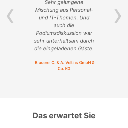
‹
›
von
Sehr gelungene
ik-
Mischung aus Personal-
Ver
und IT-Themen. Und
an 
auch die
so
n
Podiumsdiskussion war
sehr unterhaltsam durch
C.
die eingeladenen Gäste.
Brauerei C. & A. Veltins GmbH &
Co. KG
Das erwartet Sie