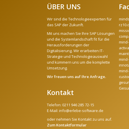
ÜBER UNS
Fa
Wir sind die Technologieexperten für
mind
das SAP der Zukunft.
rz10.
missi
Mit uns machen Sie Ihre SAP Lösungen
compa
und die Systemlandschaft fit für die
mind-
Herausforderungen der
activ
Digitalisierung. Wir erarbeiten IT-
maint
Strategie und Technologieauswahl
mind-
und kümmern uns um die komplette
innot
Umsetzung.
mind-l
Wir freuen uns auf Ihre Anfrage.
custo
gesun
Gesu
Kontakt
Telefon:
0211 946 285 72-15
E-Mail:
info@erlebe-software.de
oder nehmen Sie Kontakt zu uns auf.
Zum Kontaktformular