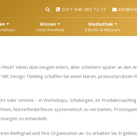
0211 946 285 72-15
info@erl
en
Wissen
Mediathek
orkshops
Unser Knowhow
E-Books & Webinare
Fleck? Ideen überzeugen intern, aber scheitern später an den 
 Mit Design Thinking schaffen Sie einen klaren, praxiserprobten 
Ort oder remote – in Workshops, Schulungen, im Produktcoaching 
n Ihnen, Nutzerbedürfnisse systematisch zu verstehen, Prototype
istungen zu entwickeln.
Ihren Reifegrad und Ihre Organisation an. So erhalten Sie Ergebnis