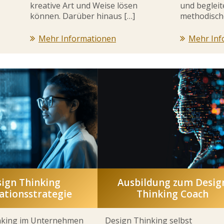
kreative Art und Weise lösen
und beglei
können. Darüber hinaus […]
methodische
Mehr Informationen
Mehr Inf
ign Thinking
Ausbildung zum Desig
ationsstrategie
Thinking Coach
nking im Unternehmen
Design Thinking selbst