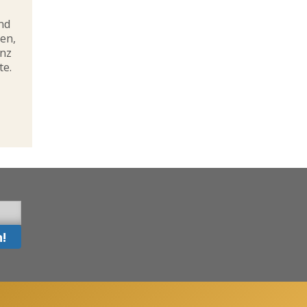
,
nd
en,
nz
te.