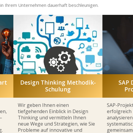
on in Ihrem Unternehmen dauerhaft beschleunigen.
art
Design Thinking Methodik-
SAP 
Schulung
Pr
Wir geben Ihnen einen
SAP-Projekt
en,
tiefgehenden Einblick in Design
erfolgreich
–
Thinking und vermitteln Ihnen
analysieren
neue Wege und Strategien, wie Sie
systematisc
g.
Probleme auf innovative und
gemeinsam