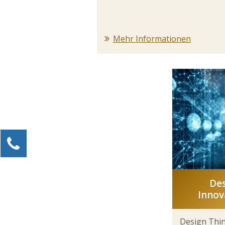
Mehr Informationen
Kontaktieren Sie uns!
Alexander Kössner-Maier
Kundenservice
Des
0211 946 285 72-15
Innov
Alexander.Koessner-Maier@erlebe-software.de
Design Thi
Ihre Anfrage