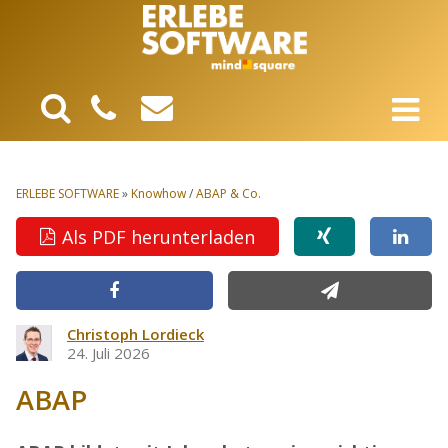
ERLEBE SOFTWARE
»
Knowhow
/
ABAP & Co.
Als PDF herunterladen
Christoph Lordieck
24. Juli 2026
ABAP