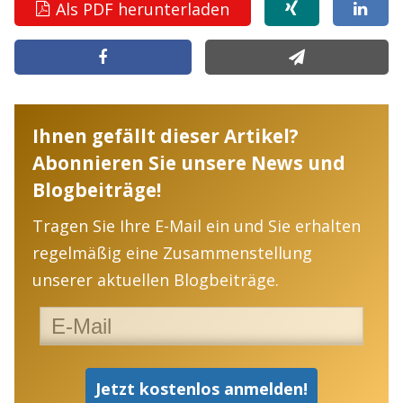
Als PDF herunterladen
Ihnen gefällt dieser Artikel?
Abonnieren Sie unsere News und
Blogbeiträge!
Tragen Sie Ihre E-Mail ein und Sie erhalten
regelmäßig eine Zusammenstellung
unserer aktuellen Blogbeiträge.