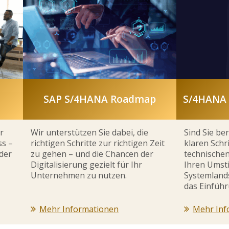
SAP S/4HANA Roadmap
S/4HANA 
r
Wir unterstützen Sie dabei, die
Sind Sie be
ss –
richtigen Schritte zur richtigen Zeit
klaren Schri
der
zu gehen – und die Chancen der
technische
Digitalisierung gezielt für Ihr
Ihren Umsti
Unternehmen zu nutzen.
Systemlands
das Einführ
Mehr Informationen
Mehr Inf