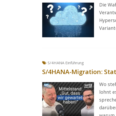
Die Wah
Verantw
Hypersc
Variant
S/4HANA Einführung
S/4HANA-Migration: Stat
Wo ste
lohnt e
spreche
darüber
warum j