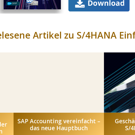
lesene Artikel zu S/4HANA Ei
SAP Accounting vereinfacht –
Geschä
der
das neue Hauptbuch
S/4
n