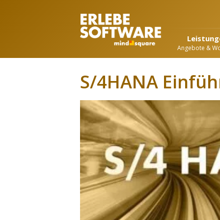
Leistung
Angebote & W
S/4HANA Einfüh