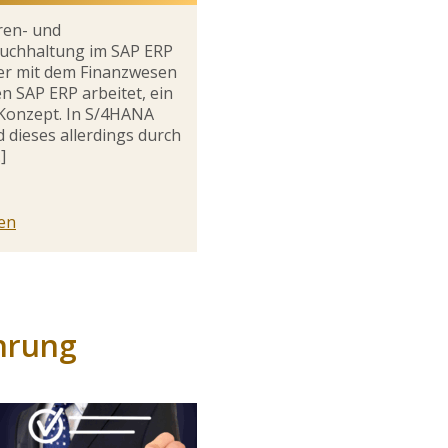
ren- und
uchhaltung im SAP ERP
der mit dem Finanzwesen
en SAP ERP arbeitet, ein
Konzept. In S/4HANA
d dieses allerdings durch
]
sen
hrung