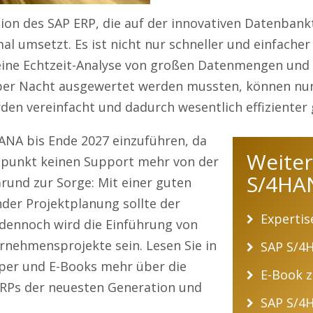
sion des SAP ERP, die auf der innovativen Datenban
l umsetzt. Es ist nicht nur schneller und einfacher
ine Echtzeit-Analyse von großen Datenmengen und 
 über Nacht ausgewertet werden mussten, können nu
en vereinfacht und dadurch wesentlich effizienter 
ANA bis Ende 2027 einzuführen, da
Weiter
itpunkt keinen Support mehr von der
S/4HA
Grund zur Sorge: Mit einer guten
der Projektplanung sollte der
Experti
dennoch wird die Einführung von
nehmensprojekte sein. Lesen Sie in
SAP S/4H
per und E-Books mehr über die
E-Book 
RPs der neuesten Generation und
SAP S/4H