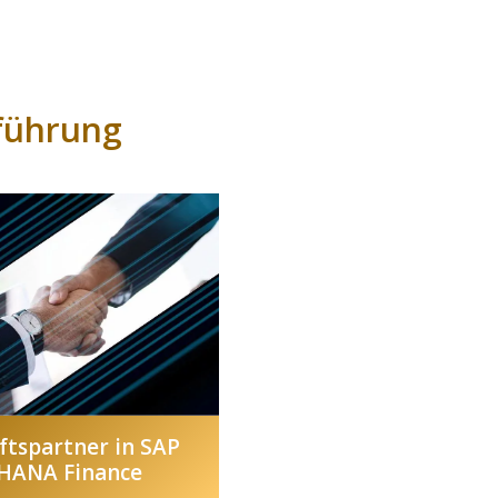
nführung
ftspartner in SAP
HANA Finance