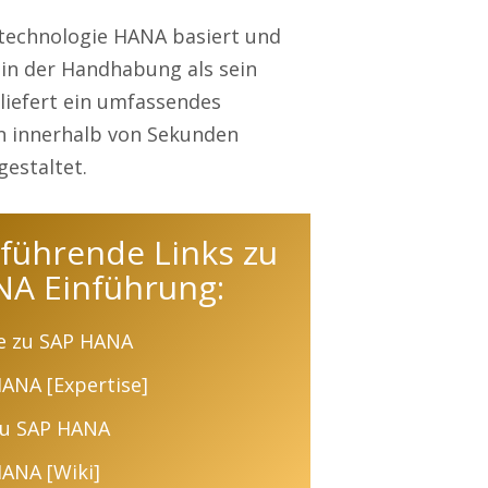
ktechnologie HANA basiert und
 in der Handhabung als sein
liefert ein umfassendes
n innerhalb von Sekunden
gestaltet.
führende Links zu
NA Einführung:
se zu SAP HANA
ANA [Expertise]
zu SAP HANA
ANA [Wiki]