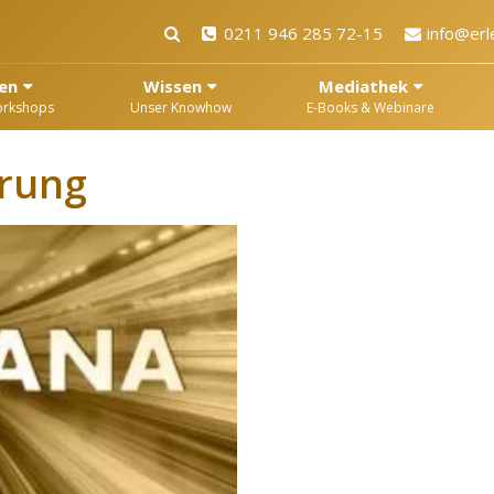
0211 946 285 72-15
info@erl
en
Wissen
Mediathek
orkshops
Unser Knowhow
E-Books & Webinare
rung