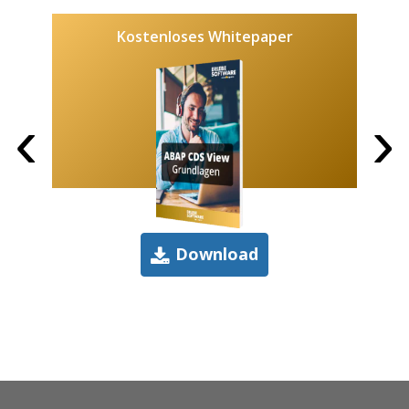
Kostenloses Whitepaper
‹
›
Download