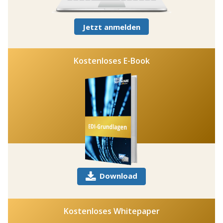
Jetzt anmelden
Kostenloses E-Book
Download
Kostenloses Whitepaper