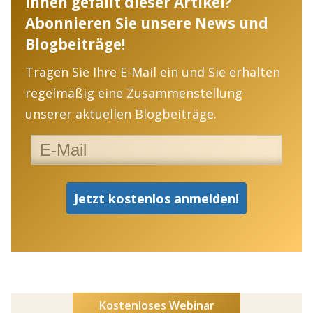
Ihnen gefällt dieser Artikel?
Abonnieren Sie unsere News und
Blogbeiträge!
Tragen Sie Ihre E-Mail ein und Sie erhalten
regelmäßig eine Zusammenstellung
unserer aktuellen Blogbeiträge.
Kostenloses Webinar