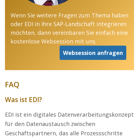
Wenn Sie weitere Fragen zum Thema haben
oder EDI in Ihre SAP-Landschaft integrieren
möchten, dann vereinbaren Sie einfach eine
kostenlose Websession mit uns.
Websession anfragen
FAQ
Was ist EDI?
EDI ist ein digitales Datenverarbeitungskonzept
für den Datenaustausch zwischen
Geschäftspartnern, das alle Prozessschritte