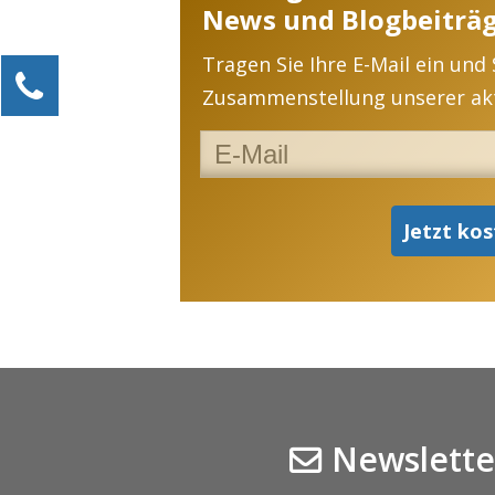
News und Blogbeiträg
Tragen Sie Ihre E-Mail ein und
Kontaktieren Sie uns!
Zusammenstellung unserer akt
Alexander Kössner-Maier
Kundenservice
0211 946 285 72-15
Alexander.Koessner-Maier@erlebe-software.de
Ihre Anfrage
Newslette