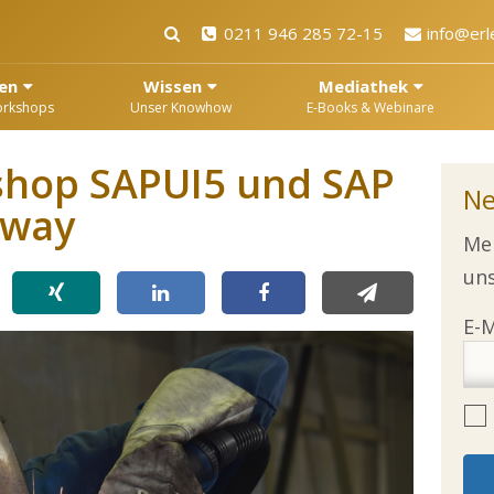
0211 946 285 72-15
info@erl
en
Wissen
Mediathek
orkshops
Unser Knowhow
E-Books & Webinare
shop SAPUI5 und SAP
Ne
eway
Mel
uns