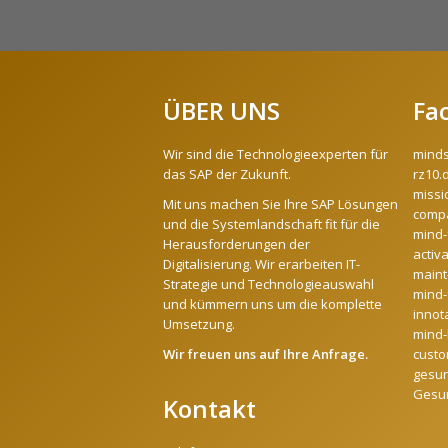
ÜBER UNS
Fa
Wir sind die Technologieexperten für
mind
das SAP der Zukunft.
rz10.
missi
Mit uns machen Sie Ihre SAP Lösungen
compa
und die Systemlandschaft fit für die
mind-
Herausforderungen der
activ
Digitalisierung. Wir erarbeiten IT-
maint
Strategie und Technologieauswahl
mind-
und kümmern uns um die komplette
innot
Umsetzung.
mind-l
Wir freuen uns auf Ihre Anfrage.
custo
gesun
Gesu
Kontakt