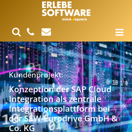
Kundenprojekt:
Konzeption der SAP Cloud
Integration als zentrale
Integrationsplattform bei
der SEW-Eurodrive GmbH &
Co. KG