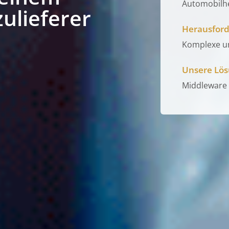
Automobilhe
ulieferer
Herausford
Komplexe un
Unsere Lös
Middleware