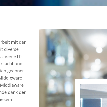
rbeit mit der
t diverse
achsene IT-
infacht und
iten geebnet
Middleware
e Middleware
nde dank der
diesem