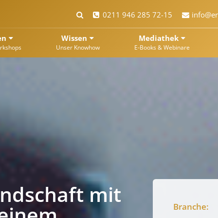
0211 946 285 72-15
info@er
en
Wissen
Mediathek
rkshops
Unser Knowhow
E-Books & Webinare
ndschaft mit
 einem
Branche: