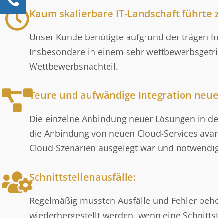
Kaum skalierbare IT-Landschaft führte 
Alexander Kössner-Maier
Kundenservice
Unser Kunde benötigte aufgrund der trägen In
0211 946 285 72-15
Insbesondere in einem sehr wettbewerbsgetri
Alexander.Koessner-Maier@erlebe-software.de
Wettbewerbsnachteil.
Ihre Anfrage
Teure und aufwändige Integration neuer
Die einzelne Anbindung neuer Lösungen in de
die Anbindung von neuen Cloud-Services avanc
Cloud-Szenarien ausgelegt war und notwendige 
Schnittstellenausfälle:
Regelmäßig mussten Ausfälle und Fehler beho
wiederhergestellt werden, wenn eine Schnittst