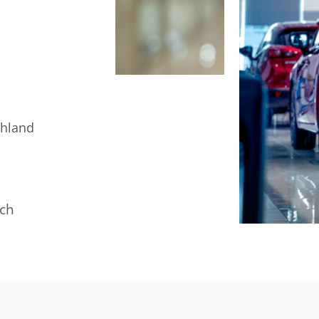
chland
ich