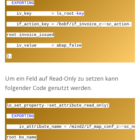
EXPORTING
iv_key
=
ls_root
–
key
if_action_key
=
/bobf/if_invoice_c
=>
sc_action
–
root
–
invoice_issued
iv_value
=
abap_false
).
Um ein Feld auf Read-Only zu setzen kann
folgender Code genutzt werden.
lo_set_property
->
set_attribute_read_only
(
EXPORTING
iv_attribute_name
=
/mind2/if_map_conf_c
=>
sc_nod
root
–
bo_name