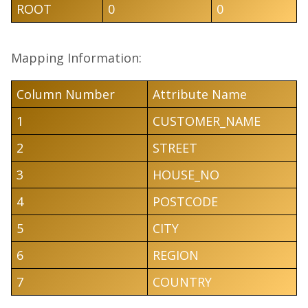
ROOT
0
0
Mapping Information:
Column Number
Attribute Name
1
CUSTOMER_NAME
2
STREET
3
HOUSE_NO
4
POSTCODE
5
CITY
6
REGION
7
COUNTRY