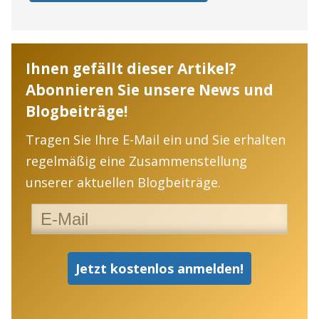
Ihnen gefällt dieser Artikel?
Abonnieren Sie unsere News und
Blogbeiträge!
Tragen Sie Ihre E-Mail ein und Sie erhalten
regelmäßig eine Zusammenstellung
unserer aktuellen Blogbeiträge.