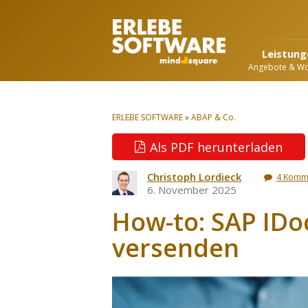
Leistung
Angebote & W
ERLEBE SOFTWARE
»
ABAP & Co.
Als PDF herunterladen
Christoph Lordieck
4 Komm
6. November 2025
How-to: SAP IDo
versenden