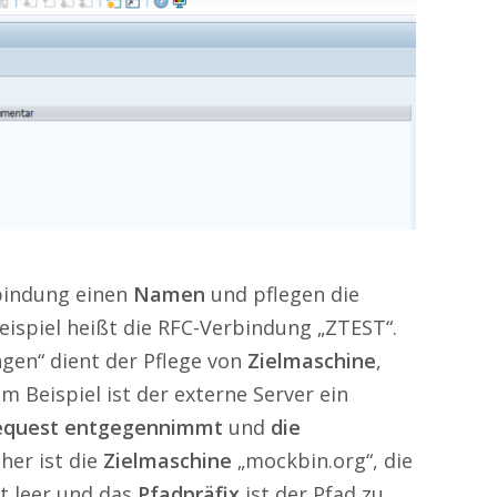
rbindung einen
Namen
und pflegen die
eispiel heißt die RFC-Verbindung „ZTEST“.
ngen“ dient der Pflege von
Zielmaschine
,
 Im Beispiel ist der externe Server ein
equest entgegennimmt
und
die
aher ist die
Zielmaschine
„mockbin.org“, die
bt leer und das
Pfadpräfix
ist der Pfad zu