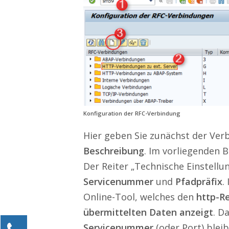
Konfiguration der RFC-Verbindung
Hier geben Sie zunächst der Ve
Beschreibung
. Im vorliegenden B
Der Reiter „Technische Einstellu
Servicenummer
und
Pfadpräfix
.
Online-Tool, welches den
http-R
übermittelten Daten anzeigt
. D
Kontaktieren Sie uns!
Servicenummer
(oder Port) blei