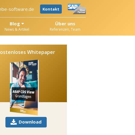
ebe-software.de
Kontakt
Blog
Über uns
News & Artikel
Referenzen, Team
ostenloses Whitepaper
Download