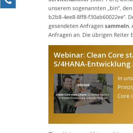
unserem sogenannten „bin“, den 
Alexander Kössner-Maier
Kundenservice
b2b8-4ee8-8ff8-f30ab60022ee“. Der
gesendeten Anfragen
sammeln
.
0211 946 285 72-15
Anfragen an. Die übrigen Reiter 
Alexander.Koessner-Maier@erlebe-software.de
Ihre Anfrage
Webinar: Clean Core sta
S/4HANA-Entwicklung 
In un
Prinz
Core 