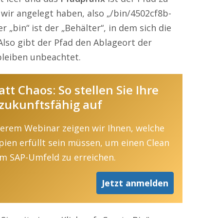
wir angelegt haben, also „/bin/4502cf8b-
 „bin“ ist der „Behälter“, in dem sich die
 Also gibt der Pfad den Ablageort der
bleiben unbeachtet.
tt Chaos: So stellen Sie Ihre
zukunftsfähig auf
serem Webinar zeigen wir Ihnen, welche
ipien erfüllt sein müssen, um einen Clean
im SAP-Umfeld zu erreichen.
Jetzt anmelden