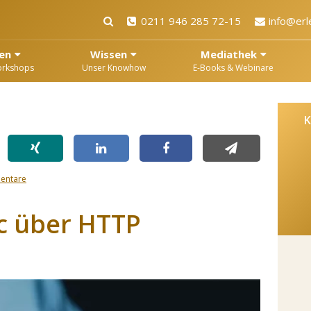
0211 946 285 72-15
info@erl
en
Wissen
Mediathek
orkshops
Unser Knowhow
E-Books & Webinare
K
entare
c über HTTP