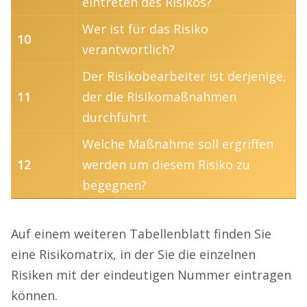
eintreten des Risikos?
Wer ist für das Risiko
10
verantwortlich?
Der Risikobearbeiter ist derjenige,
11
der die Risikomaßnahmen
durchführt.
Welche Maßnahme soll ergriffen
12
werden um diesem Risiko zu
begegnen?
Auf einem weiteren Tabellenblatt finden Sie
eine Risikomatrix, in der Sie die einzelnen
Risiken mit der eindeutigen Nummer eintragen
können.