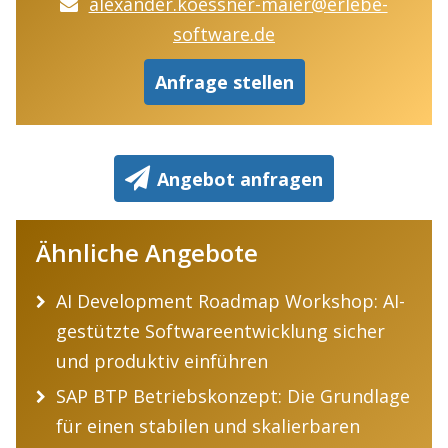
alexander.koessner-maier@erlebe-
software.de
Anfrage stellen
Angebot anfragen
Ähnliche Angebote
AI Development Roadmap Workshop: AI-
gestützte Softwareentwicklung sicher
und produktiv einführen
SAP BTP Betriebskonzept: Die Grundlage
für einen stabilen und skalierbaren