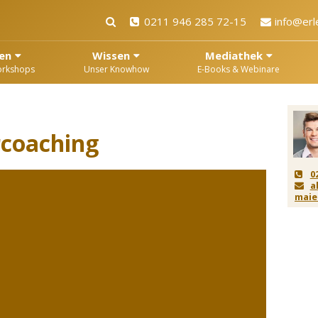
0211 946 285 72-15
info@erl
en
Wissen
Mediathek
orkshops
Unser Knowhow
E-Books & Webinare
rcoaching
0
a
maie