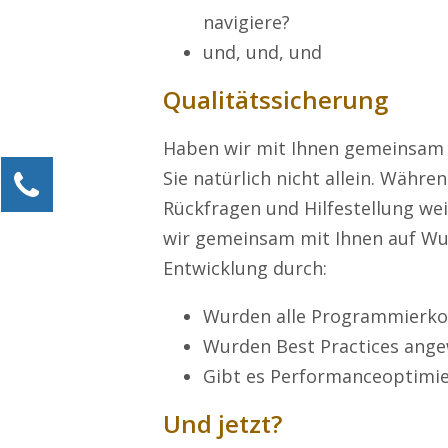
navigiere?
und, und, und
Qualitätssicherung
Haben wir mit Ihnen gemeinsam 
Sie natürlich nicht allein. Währ
Kontaktieren Sie uns!
Rückfragen und Hilfestellung we
Alexander Kössner-Maier
Kundenservice
wir gemeinsam mit Ihnen auf Wu
Entwicklung durch:
0211 946 285 72-15
Alexander.Koessner-Maier@erlebe-software.de
Wurden alle Programmierko
Wurden Best Practices ang
Ihre Anfrage
Gibt es Performanceoptimi
Und jetzt?