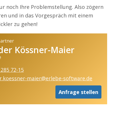
ur noch Ihre Problemstellung. Also zögern
eren und in das Vorgespräch mit einem
ckler zu gehen!
partner
der Kössner-Maier
e
 285 72-15
r.koessner-maier@erlebe-software.de
Anfrage stellen