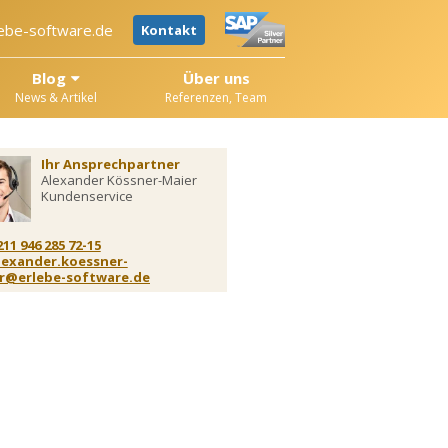
ebe-software.de
Kontakt
Blog
Über uns
News & Artikel
Referenzen, Team
Ihr Ansprechpartner
Alexander Kössner-Maier
Kundenservice
211 946 285 72-15
lexander.koessner-
r@erlebe-software.de