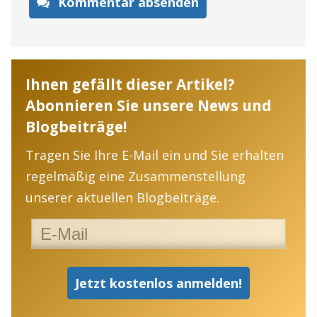
Kommentar absenden
Ihnen gefällt dieser Artikel?
Abonnieren Sie unsere News und
Blogbeiträge!
Tragen Sie Ihre E-Mail ein und Sie erhalten
regelmäßig eine Zusammenstellung
unserer aktuellen Blogbeiträge.