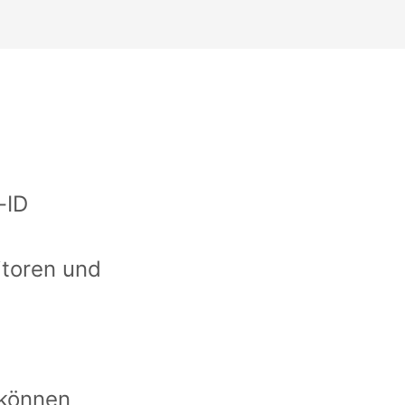
-ID
itoren und
 können