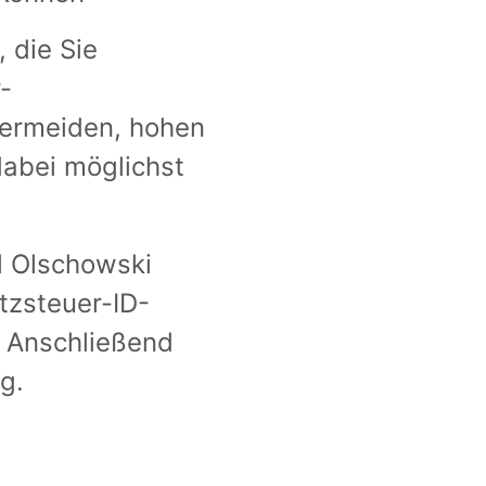
 die Sie
-
vermeiden, hohen
abei möglichst
l Olschowski
tzsteuer-ID-
. Anschließend
g.