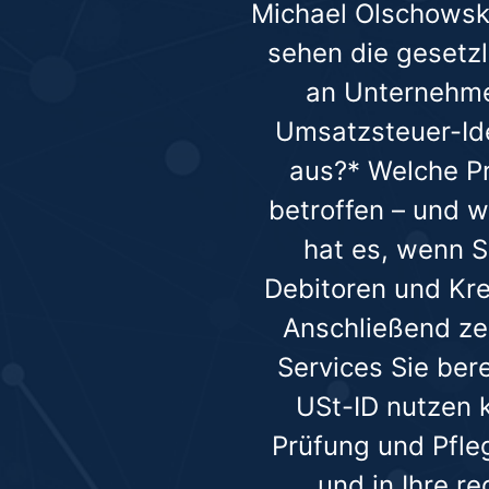
Michael Olschowski
sehen die gesetz
an Unternehmen
Umsatzsteuer-Id
aus?* Welche P
betroffen – und 
hat es, wenn S
Debitoren und Kre
Anschließend zei
Services Sie bere
USt-ID nutzen k
Prüfung und Pfle
und in Ihre r