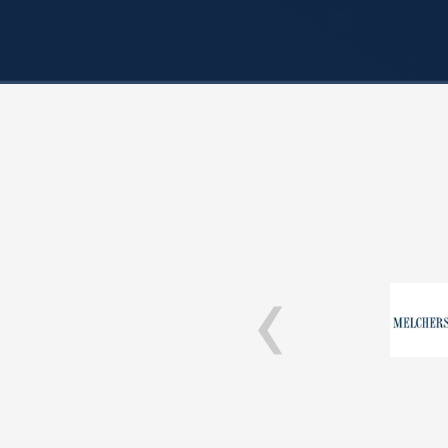
‹
 Personal- und IT-Themen.
ion war sehr unterhaltsam
adenen Gäste.
ins GmbH & Co. KG