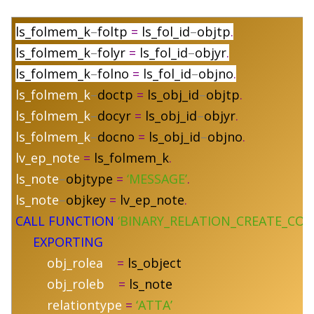
ls_folmem_k
–
foltp
=
ls_fol_id
–
objtp
.
ls_folmem_k
–
folyr
=
ls_fol_id
–
objyr
.
ls_folmem_k
–
folno
=
ls_fol_id
–
objno
.
ls_folmem_k
–
doctp
=
ls_obj_id
–
objtp
.
ls_folmem_k
–
docyr
=
ls_obj_id
–
objyr
.
ls_folmem_k
–
docno
=
ls_obj_id
–
objno
.
lv_ep_note
=
ls_folmem_k
.
ls_note
–
objtype
=
‘MESSAGE’
.
ls_note
–
objkey
=
lv_ep_note
.
CALL FUNCTION
‘BINARY_RELATION_CREATE_COM
EXPORTING
obj_rolea
=
ls_object
obj_roleb
=
ls_note
relationtype
=
‘ATTA’