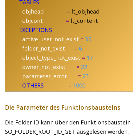
TABLES
objhead
=
lt_objhead
objcont
=
lt_content
EXCEPTIONS
active_user_not_exist
=
35
folder_not_exist
=
6
object_type_not_exist
=
17
owner_not_exist
=
22
parameter_error
=
23
OTHERS
=
1000
.
Die Parameter des Funktionsbausteins
Die Folder ID kann über den Funktionsbaustein
SO_FOLDER_ROOT_ID_GET ausgelesen werden.