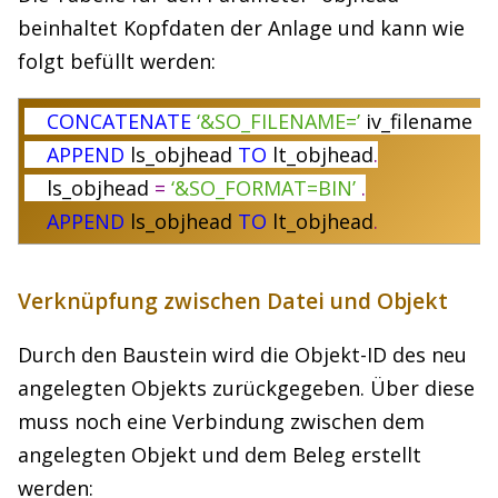
beinhaltet Kopfdaten der Anlage und kann wie
folgt befüllt werden:
CONCATENATE
‘&SO_FILENAME=’
iv_filename
I
APPEND
ls_objhead
TO
lt_objhead
.
ls_objhead
=
‘&SO_FORMAT=BIN’
.
APPEND
ls_objhead
TO
lt_objhead
.
Verknüpfung zwischen Datei und Objekt
Durch den Baustein wird die Objekt-ID des neu
angelegten Objekts zurückgegeben. Über diese
muss noch eine Verbindung zwischen dem
angelegten Objekt und dem Beleg erstellt
werden: