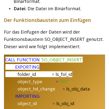
Binärformat.
Datei:
Die Datei im Binärformat.
Der Funktionsbaustein zum Einfügen
Für das Einfügen der Daten wird der
Funktionsbaustein SO_OBJECT_INSERT genutzt.
Dieser wird wie folgt implementiert:
CALL FUNCTION
‘SO_OBJECT_INSERT’
EXPORTING
folder_id
=
ls_fol_id
object_type
=
‘EXT’
object_hd_change
=
ls_obj_data
IMPORTING
object_id
=
ls_obj_id