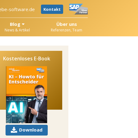
ebe-software.de
Kontakt
Blog
Über uns
News & Artikel
Referenzen, Team
Kostenloses E-Book
Download