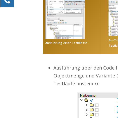
Alexander Kössner-Maier
Kundenservice
0211 946 285 72-15
Alexander.Koessner-Maier@erlebe-software.de
Ausfü
Ihre Anfrage
Ausführung einer Testklasse
Testk
Ausführung über den Code I
Objektmenge und Variante (s
Testläufe ansteuern