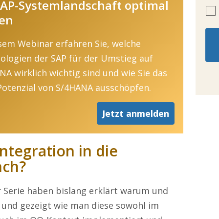
 SAP-Systemlandschaft optimal
ten
esem Webinar erfahren Sie, welche
ologien der SAP für der Umstieg auf
NA wirklich wichtig sind und wie Sie das
 Potenzial von S/4HANA ausschöpfen.
Jetzt anmelden
ntegration in die
nch?
r Serie haben bislang erklärt warum und
d und gezeigt wie man diese sowohl im