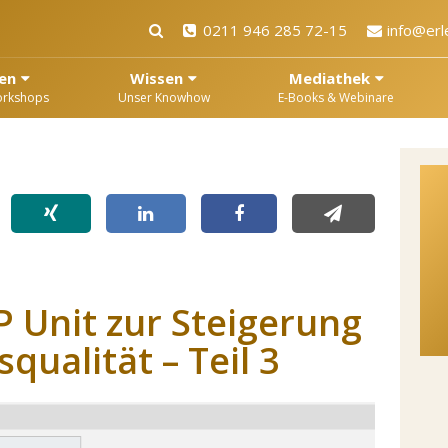
0211 946 285 72-15
info@erl
en
Wissen
Mediathek
orkshops
Unser Knowhow
E-Books & Webinare
P Unit zur Steigerung
qualität – Teil 3