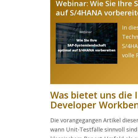
Webinar: Wie Sie Ihre
auf S/4HANA vorberei
In di
Techn
S/4HA
volle
Was bietet uns die I
Developer Workbe
Die vorangegangen Artikel diese
wann Unit-Testfälle sinnvoll sin