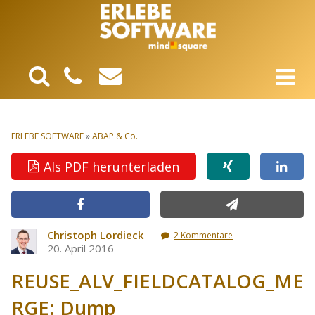
ERLEBE SOFTWARE
»
ABAP & Co.
Als PDF herunterladen
Christoph Lordieck
2 Kommentare
20. April 2016
REUSE_ALV_FIELDCATALOG_ME
RGE: Dump