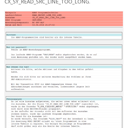
CX_SY_READ_SRC_LINE_TOO_LONG.