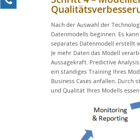
Qualitätsverbesser
Alexander Kössner-Maier
Kundenservice
Nach der Auswahl der Technologi
0211 946 285 72-15
Datenmodells beginnen. Es kann f
Alexander.Koessner-Maier@erlebe-software.de
separates Datenmodell erstellt w
Ihre Anfrage
Je mehr Daten das Modell verarbe
Aussagekraft. Predictive Analys
ein ständiges Training Ihres Mod
Business Cases anfallen. Durch s
und Qualität Ihres Modells essent