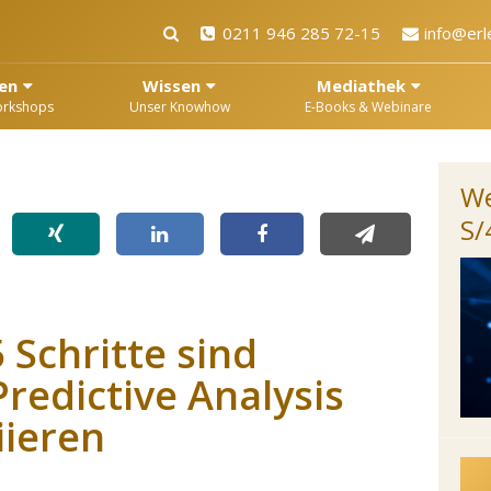
0211 946 285 72-15
info@erl
en
Wissen
Mediathek
orkshops
Unser Knowhow
E-Books & Webinare
We
S
5 Schritte sind
redictive Analysis
iieren