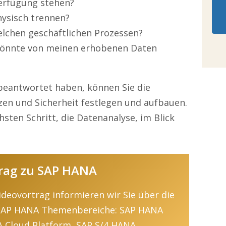
Verfügung stehen?
hysisch trennen?
lchen geschäftlichen Prozessen?
könnte von meinen erhobenen Daten
 beantwortet haben, können Sie die
tzen und Sicherheit festlegen und aufbauen.
hsten Schritt, die Datenanalyse, im Blick
rag zu SAP HANA
deovortrag informieren wir Sie über die
 SAP HANA Themenbereiche: SAP HANA
 Cloud Platform, SAP S/4 HANA.