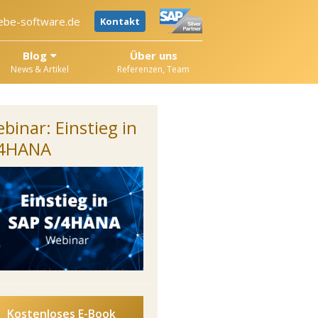
ebe-software.de
Kontakt
Blog
Über uns
News & Artikel
Referenzen, Team
binar: Einstieg in
/4HANA
Kostenloses E-Book