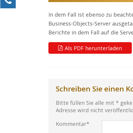
Alexander Kössner-Maier
In dem Fall ist ebenso zu beacht
Kundenservice
Business-Objects-Server ausget
0211 946 285 72-15
Berichte in dem Fall auf die Serv
Alexander.Koessner-Maier@erlebe-software.de
Als PDF herunterladen
Ihre Anfrage
Schreiben Sie einen 
Bitte füllen Sie alle mit * gek
Adresse wird nicht veröffentli
Kommentar*