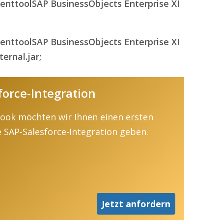
ienttoolSAP BusinessObjects Enterprise XI
ienttoolSAP BusinessObjects Enterprise XI
ernal.jar;
force-Integration
Book möchten wir Ihnen einen ersten
ie SAP-Salesforce-Integration geben.
Jetzt anfordern