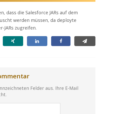
en, dass die Salesforce JARs auf dem
auscht werden müssen, da deployte
er-JARs zugreifen.
Kommentar
ennzeichneten Felder aus. Ihre E-Mail
cht.