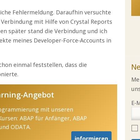
iche Fehlermeldung. Daraufhin versuchte
 Verbindung mit Hilfe von Crystal Reports
en später stand die Verbindung und ich
jekte meines Developer-Force-Accounts in
chon einmal feststellen, dass die
Ne
nierte.
Mel
uns
arning-Angebot
Programmierung mit unseren
Kursen: ABAP für Anfänger, ABAP
und ODATA.
informieren