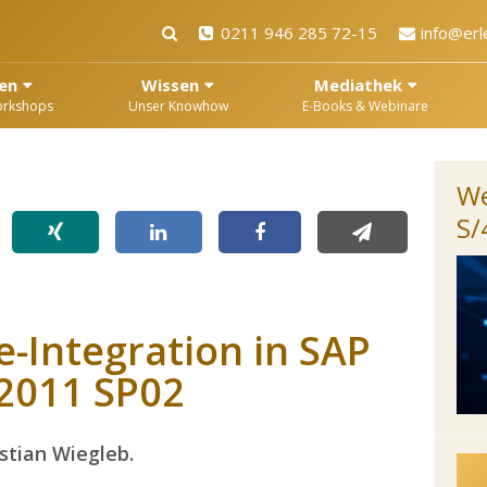
0211 946 285 72-15
info@erl
en
Wissen
Mediathek
orkshops
Unser Knowhow
E-Books & Webinare
We
S
e-Integration in SAP
 2011 SP02
istian Wiegleb.