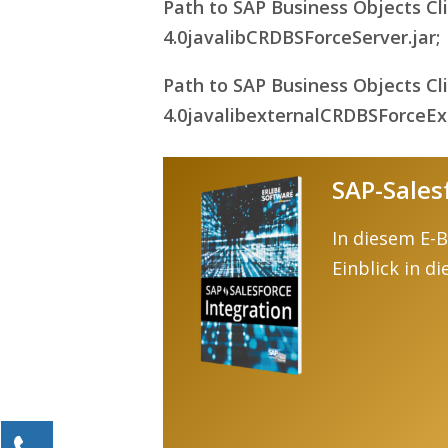
Path to SAP Business Objects Cl
4.0javalibCRDBSForceServer.jar;
Path to SAP Business Objects Cl
4.0javalibexternalCRDBSForceExt
SAP-Sales
In diesem E-
Einblick in d
Kontaktieren Sie uns!