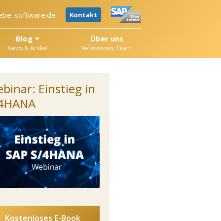
ebe-software.de
Kontakt
Blog
Über uns
News & Artikel
Referenzen, Team
binar: Einstieg in
/4HANA
Kostenloses E-Book