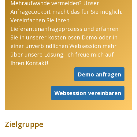
Mehraufwände vermeiden? Unser
Anfragecockpit macht das für Sie möglich.
Vereinfachen Sie Ihren
Lieferantenanfrageprozess und erfahren
Sie in unserer kostenlosen Demo oder in
einer unverbindlichen Websession mehr
über unsere Lösung. Ich freue mich auf
Ihren Kontakt!
Demo anfragen
Websession vereinbaren
Zielgruppe