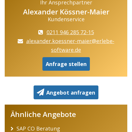
Ihr Ansprechpartner
Alexander Kössner-Maier
Kundenservice
0211 946 285 72-15
alexander.koessner-maier@erlebe-
software.de
Anfrage stellen
Angebot anfragen
Ähnliche Angebote
SAP CO Beratung