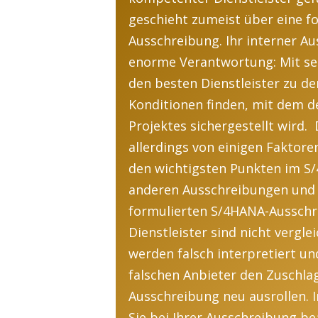
geschieht
zumeist über eine f
Ausschreibung.
Ihr
interne
r
Aus
enorme Verantwortung: Mit se
den
beste
n
Dienstleister zu de
Konditionen
finden
, mit dem 
Projektes
sichergestellt
wird.
allerdings von einigen Faktore
den
wichtig
st
en Punkten
im
S/
anderen Ausschreibungen
und
formulierten S/4HANA-Ausschr
Dienstleister
sind
nicht vergle
werden
falsch
interpretiert u
falschen Anbieter den Zuschla
Ausschreibung neu ausrollen.
Sie
bei Ihrer Ausschreibung be