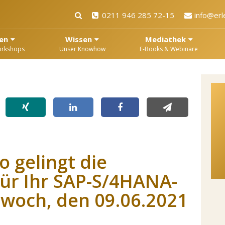
0211 946 285 72-15
info@erl
en
Wissen
Mediathek
orkshops
Unser Knowhow
E-Books & Webinare
o gelingt die
ür Ihr SAP-S/4HANA-
twoch, den 09.06.2021