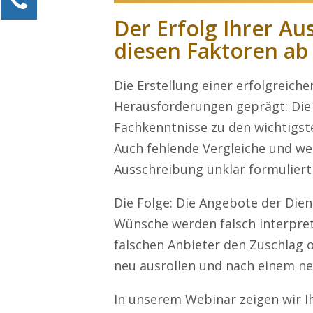
Alexander Kössner-Maier
Der Erfolg Ihrer A
Kundenservice
diesen Faktoren ab
0211 946 285 72-15
Alexander.Koessner-Maier@erlebe-software.de
Die Erstellung einer erfolgreich
Herausforderungen geprägt: Die 
Ihre Anfrage
Fachkenntnisse zu den wichtigst
Auch fehlende Vergleiche und we
Ausschreibung unklar formuliert 
Die Folge: Die Angebote der Diens
Wünsche werden falsch interpret
falschen Anbieter den Zuschlag
neu ausrollen und nach einem ne
In unserem Webinar zeigen wir Ih