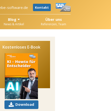
ebe-software.de
Kontakt
Blog
Über uns
News & Artikel
Referenzen, Team
Kostenloses E-Book
Download