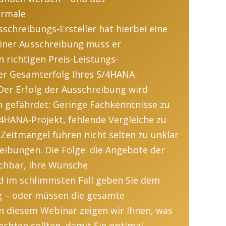
ormale
schreibungs-Ersteller hat
hierbei
eine
iner Ausschreibung
muss
er
n richtigen Preis-Leistungs-
der
Gesamte
rfolg Ihres
S/4HANA-
Der Erfolg der Ausschreibung wird
n gefährdet:
Geringe
Fachkenntnis
s
e
zu
4HANA-Projekt
,
fehlende Vergleiche zu
 Zeitmangel
führen nicht selten zu unklar
eibungen. Die Folge:
die
Angebote
der
ichbar
,
Ihre Wünsche
nd
im schlimmsten Fall
geben Sie dem
g – oder müssen die gesamte
In diesem Webinar zeigen wir Ihnen, w
as
achten sollten, damit Sie optimal