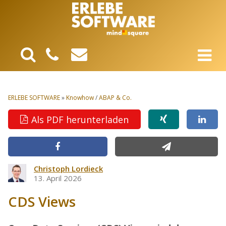
ERLEBE SOFTWARE
»
Knowhow
/
ABAP & Co.
Als PDF herunterladen
Christoph Lordieck
13. April 2026
CDS Views