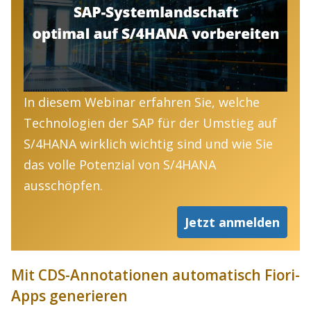
In diesem Webinar erfahren Sie, welche
Technologien der SAP für der Umstieg auf
S/4HANA wirklich wichtig sind und wie Sie
das volle Potenzial von S/4HANA
ausschöpfen.
Jetzt anmelden
Mit CDS-Annotationen automatisch Fiori-
Apps generieren