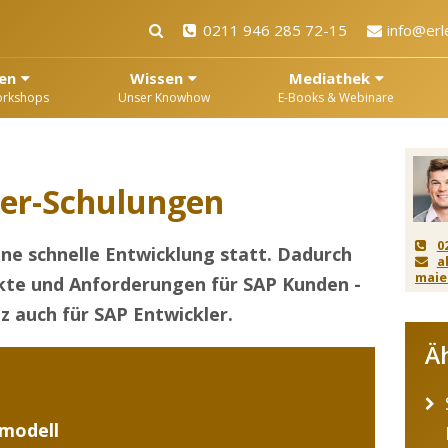
0211 946 285 72-15
info@erl
en
Wissen
Mediathek
orkshops
Unser Knowhow
E-Books & Webinare
er-Schulungen
0
eine schnelle Entwicklung statt. Dadurch
a
maie
kte und Anforderungen für SAP Kunden -
z auch für SAP Entwickler.
Ä
modell