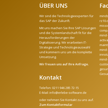
ÜBER UNS
Fa
Wir sind die Technologieexperten für
mind
das SAP der Zukunft.
rz10.
missi
Mit uns machen Sie Ihre SAP Lösungen
compa
und die Systemlandschaft fit für die
mind-
Herausforderungen der
activ
Digitalisierung. Wir erarbeiten IT-
maint
Strategie und Technologieauswahl
mind-
und kümmern uns um die komplette
innot
Umsetzung.
mind-l
Wir freuen uns auf Ihre Anfrage.
custo
gesun
Gesu
Kontakt
Telefon:
0211 946 285 72-15
E-Mail:
info@erlebe-software.de
oder nehmen Sie Kontakt zu uns auf.
Zum Kontaktformular