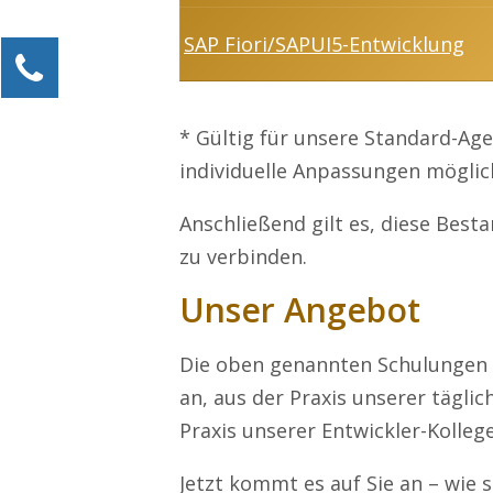
SAP Fiori/SAPUI5-Entwicklung
Kontaktieren Sie uns!
Alexander Kössner-Maier
Kundenservice
* Gültig für unsere Standard-Ag
individuelle Anpassungen möglic
0211 946 285 72-15
Alexander.Koessner-Maier@erlebe-software.de
Anschließend gilt es, diese Best
Ihre Anfrage
zu verbinden.
Unser Angebot
Die oben genannten Schulungen bi
an, aus der Praxis unserer täglic
Praxis unserer Entwickler-Kolleg
Jetzt kommt es auf Sie an – wie 