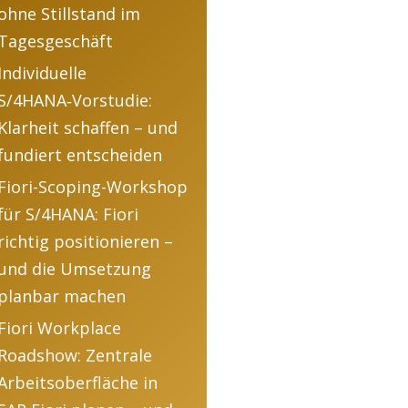
ohne Stillstand im
Tagesgeschäft
Individuelle
S/4HANA‑Vorstudie:
Klarheit schaffen – und
fundiert entscheiden
Fiori-Scoping-Workshop
für S/4HANA: Fiori
richtig positionieren –
und die Umsetzung
planbar machen
Fiori Workplace
Roadshow: Zentrale
Arbeitsoberfläche in