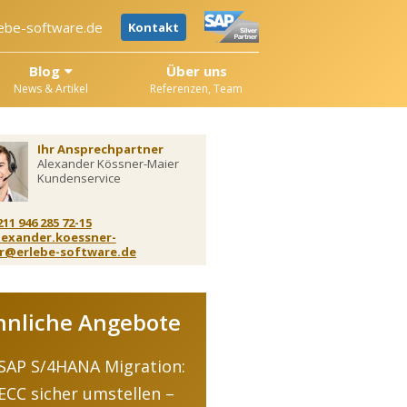
ebe-software.de
Kontakt
Blog
Über uns
News & Artikel
Referenzen, Team
Ihr Ansprechpartner
Alexander Kössner-Maier
Kundenservice
211 946 285 72-15
lexander.koessner-
r@erlebe-software.de
hnliche Angebote
SAP S/4HANA Migration:
ECC sicher umstellen –