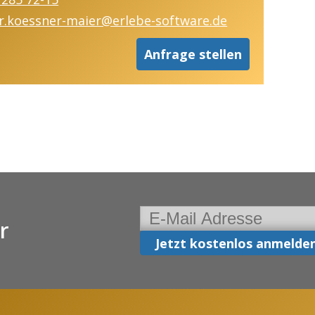
r.koessner-maier@erlebe-software.de
Anfrage stellen
r