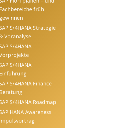
SAP Fiori planen – und
Fachbereiche früh
gewinnen
SAP S/4HANA Strategie
& Voranalyse
SAP S/4HANA
Vorprojekte
SAP S/4HANA
Einführung
SAP S/4HANA Finance
Beratung
SAP S/4HANA Roadmap
SAP HANA Awareness
Impulsvortrag