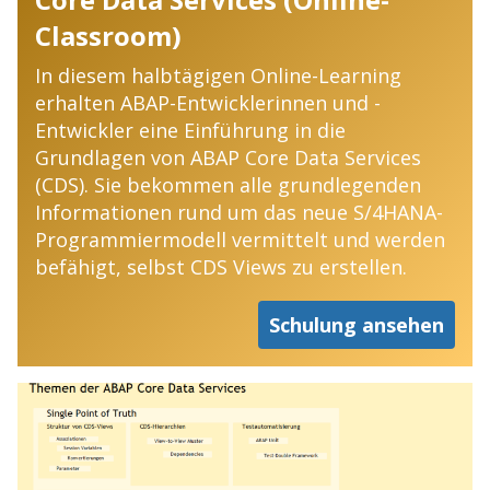
Classroom)
In diesem halbtägigen Online-Learning
erhalten ABAP-Entwicklerinnen und -
Entwickler eine Einführung in die
Grundlagen von ABAP Core Data Services
(CDS). Sie bekommen alle grundlegenden
Informationen rund um das neue S/4HANA-
Programmiermodell vermittelt und werden
befähigt, selbst CDS Views zu erstellen.
Schulung ansehen