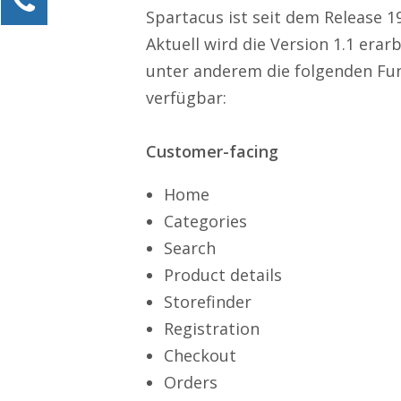
Spartacus ist seit dem Release 19
Alexander Kössner-Maier
Aktuell wird die Version 1.1 erarb
Kundenservice
unter anderem die folgenden Fun
0211 946 285 72-15
verfügbar:
Alexander.Koessner-Maier@erlebe-software.de
Ihre Anfrage
Customer-facing
Home
Categories
Search
Product details
Storefinder
Registration
Checkout
Orders