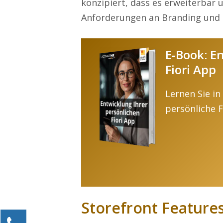
konzipiert, dass es erweiterbar u
Anforderungen an Branding und F
E-Book: E
Fiori App
Lernen Sie in
persönliche F
Storefront Feature
Kontaktieren Sie uns!