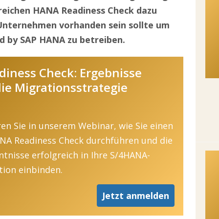
greichen HANA Readiness Check dazu
Unternehmen vorhanden sein sollte um
d by SAP HANA zu betreiben.
iness Check: Ergebnisse
die Migrationsstrategie
ren Sie in unserem Webinar, wie Sie einen
NA Readiness Check durchführen und die
ntnisse erfolgreich in Ihre S/4HANA-
tion einbinden.
Jetzt anmelden