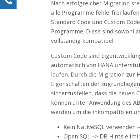
Nach erfolgreicher Migration ste
Alexander Kössner-Maier
alle Programme fehlerfrei laufen
Kundenservice
Standard Code und Custom Code.
0211 946 285 72-15
Programme. Diese sind sowohl a
Alexander.Koessner-Maier@erlebe-software.de
vollständig kompatibel.
Ihre Anfrage
Custom Code sind Eigentwicklung
automatisch von HANA unterstüt
laufen. Durch die Migration zur
Eigenschaften der zugrundliege
sicherzustellen, dass die neuen C
können unter Anwendung des ABAP
werden um die inkompatiblen un
Kein NativeSQL verwenden 
Open SQL –> DB Hints elimi