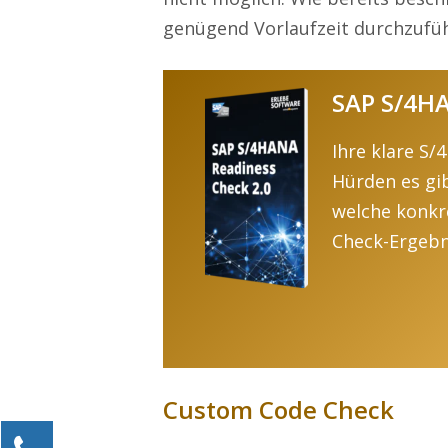
genügend Vorlaufzeit durchzufü
SAP S/4HA
Ihre klare S
Hürden es gib
welche konkr
Check-Ergebn
Custom Code Check
Kontaktieren Sie uns!