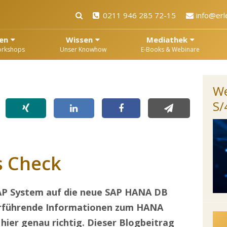
0211 946 285 72-15
info@erl
en
Wissen
Mediathek
orkshops
Unser Knowhow
E-Books & Webinare
We
S
 Check
AP System auf die neue SAP HANA DB
erführende Informationen zum HANA
hier genau richtig. Dieser Blogbeitrag