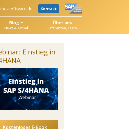
ebe-software.de
Kontakt
Blog
Über uns
News & Artikel
Referenzen, Team
binar: Einstieg in
/4HANA
Kostenloses E-Book