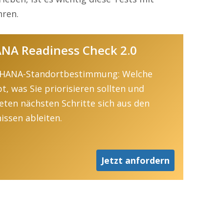
hren.
NA Readiness Check 2.0
/4HANA-Standortbestimmung: Welche
t, was Sie priorisieren sollten und
eten nächsten Schritte sich aus den
issen ableiten.
Jetzt anfordern