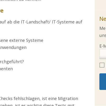
re
Ne
rauf ab die IT-Landschaft/ IT-Systeme auf
Mel
uns
sene externe Systeme
 Anwendungen
rchgeführt?
nenten
Checks fehlschlagen, ist eine Migration
ieben, ist es wichtig diese Tests mit