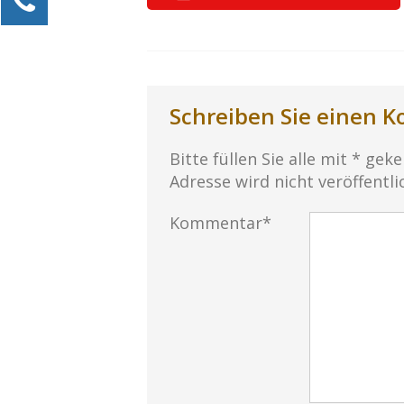
Alexander Kössner-Maier
Kundenservice
0211 946 285 72-15
Alexander.Koessner-Maier@erlebe-software.de
Schreiben Sie einen 
Ihre Anfrage
Bitte füllen Sie alle mit * gek
Adresse wird nicht veröffentli
Kommentar*