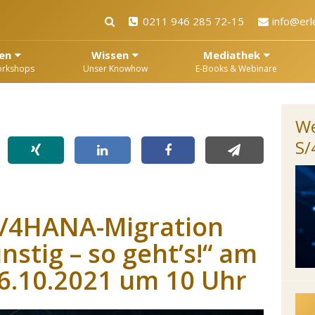
0211 946 285 72-15
info@erl
en
Wissen
Mediathek
orkshops
Unser Knowhow
E-Books & Webinare
We
S
S/4HANA-Migration
stig – so geht’s!“ am
6.10.2021 um 10 Uhr