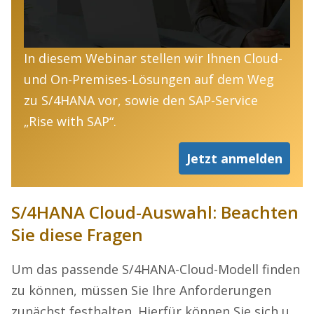
In diesem Webinar stellen wir Ihnen Cloud-
und On-Premises-Lösungen auf dem Weg
zu S/4HANA vor, sowie den SAP-Service
„Rise with SAP“.
Jetzt anmelden
S/4HANA Cloud-Auswahl: Beachten
Sie diese Fragen
Um das passende S/4HANA-Cloud-Modell finden
zu können, müssen Sie Ihre Anforderungen
zunächst festhalten. Hierfür können Sie sich u.