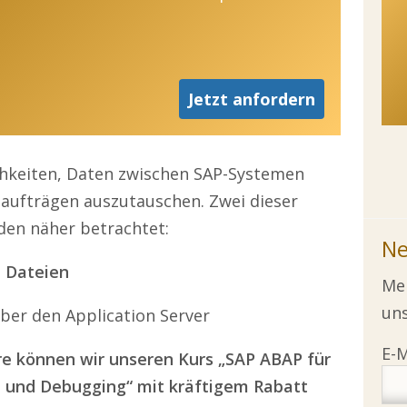
Jetzt anfordern
chkeiten, Daten zwischen SAP-Systemen
ufträgen auszutauschen. Zwei dieser
den näher betrachtet:
Ne
n Dateien
Mel
uns
ber den Application Server
re können wir unseren Kurs
„
SAP ABAP für
n und Debugging
“
mit kr
ä
ftigem Rabatt