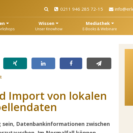
0211 946 285 72-15
info@erl
en
Wissen
Mediathek
orkshops
Unser Knowhow
E-Books & Webinare
e
d Import von lokalen
bellendaten
g sein, Datenbankinformationen zwischen
szutauschen. Im Normalfall können