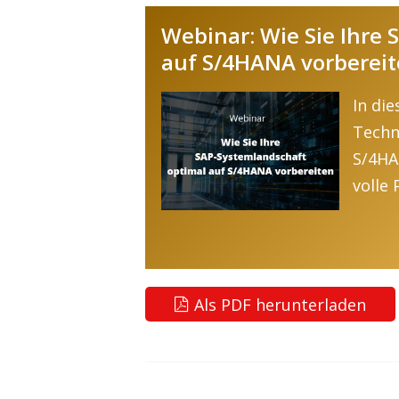
Webinar: Wie Sie Ihre
auf S/4HANA vorberei
In di
Techn
S/4HA
volle
Als PDF herunterladen