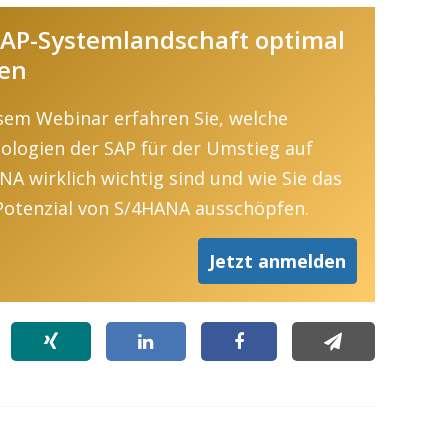
 SAP-Systemlandschaft optimal
ten
esem Webinar erfahren Sie, welche
ologien der SAP für der Umstieg auf
NA wirklich wichtig sind und wie Sie das
 Potenzial von S/4HANA ausschöpfen.
Jetzt anmelden