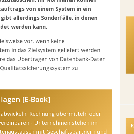
tauftrags von einem System in ein
ibt allerdings Sonderfälle, in denen
ndet werden kann.
pielsweise vor, wenn keine
em in das Zielsystem geliefert werden
wäre das Übertragen von Datenbank-Daten
 Qualitätssicherungssystem zu
lagen [E-Book]
 abwickeln, Rechnung übermitteln oder
vereinbaren - Unternehmen stehen im
K
tenaustausch mit Geschäftspartnern und