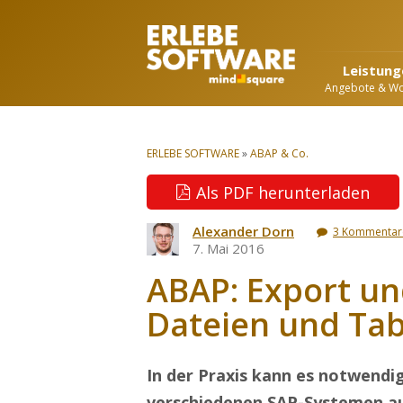
Leistung
Angebote & W
ERLEBE SOFTWARE
»
ABAP & Co.
Als PDF herunterladen
Alexander Dorn
3 Kommentar
7. Mai 2016
ABAP: Export un
Dateien und Ta
In der Praxis kann es notwendi
verschiedenen SAP-Systemen au