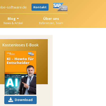
ebe-software.de
Kontakt
Blog
Über uns
News & Artikel
Referenzen, Team
Kostenloses E-Book
Download