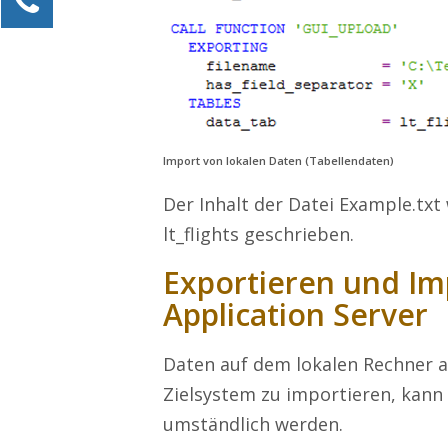
Alexander Kössner-Maier
Kundenservice
0211 946 285 72-15
Alexander.Koessner-Maier@erlebe-software.de
Ihre Anfrage
Import von lokalen Daten (Tabellendaten)
Der Inhalt der Datei Example.txt 
lt_flights geschrieben.
Exportieren und Im
Application Server
Daten auf dem lokalen Rechner a
Zielsystem zu importieren, kan
umständlich werden.