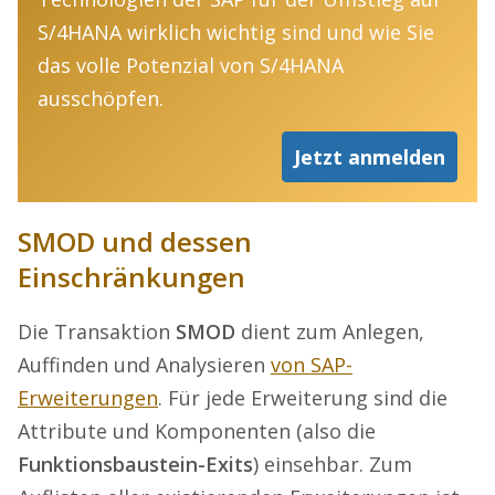
S/4HANA wirklich wichtig sind und wie Sie
das volle Potenzial von S/4HANA
ausschöpfen.
Jetzt anmelden
SMOD und dessen
Einschränkungen
Die Transaktion
SMOD
dient zum Anlegen,
Auffinden und Analysieren
von SAP-
Erweiterungen
. Für jede Erweiterung sind die
Attribute und Komponenten (also die
Funktionsbaustein-Exits
) einsehbar. Zum