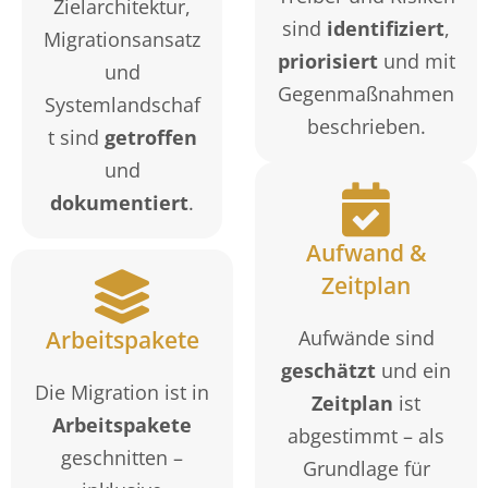
Zielarchitektur,
sind
identifiziert
,
Migrationsansatz
priorisiert
und mit
und
Gegenmaßnahmen
Systemlandschaf
beschrieben.
t sind
getroffen
und
dokumentiert
.
Aufwand &
Zeitplan
Arbeitspakete
Aufwände sind
geschätzt
und ein
Die Migration ist in
Zeitplan
ist
Arbeitspakete
abgestimmt – als
geschnitten –
Grundlage für