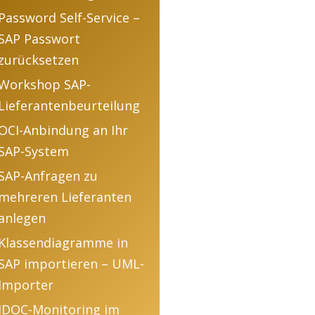
Password Self-Service –
SAP Passwort
zurücksetzen
Workshop SAP-
Lieferantenbeurteilung
OCI-Anbindung an Ihr
SAP-System
SAP-Anfragen zu
mehreren Lieferanten
anlegen
Klassendiagramme in
SAP importieren – UML-
Importer
IDOC-Monitoring im