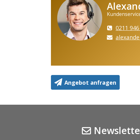
Alexan
Kundenservic
0211 946
alexande
Angebot anfragen
Newslette