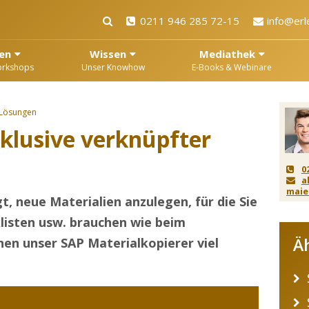
0211 946 285 72-15
info@erl
en
Wissen
Mediathek
orkshops
Unser Knowhow
E-Books & Webinare
 Lösungen
nklusive verknüpfter
0
a
maie
t, neue Materialien anzulegen, für die Sie
klisten usw. brauchen wie beim
Ä
en unser SAP Materialkopierer viel