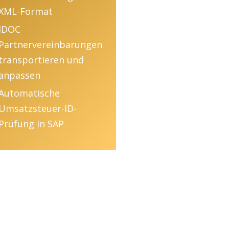
XML-Format
IDOC
Partnervereinbarungen
transportieren und
anpassen
Automatische
Umsatzsteuer-ID-
Prüfung in SAP