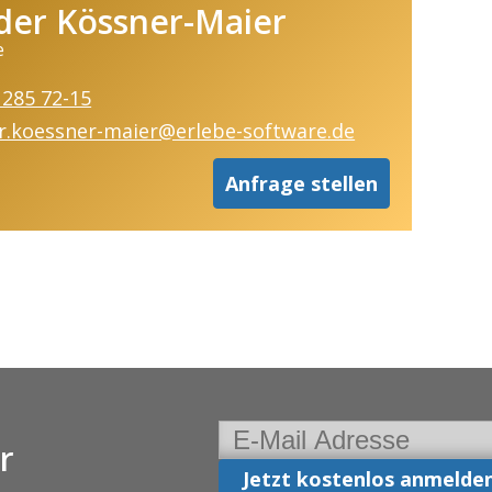
der Kössner-Maier
e
 285 72-15
r.koessner-maier@erlebe-software.de
Anfrage stellen
r