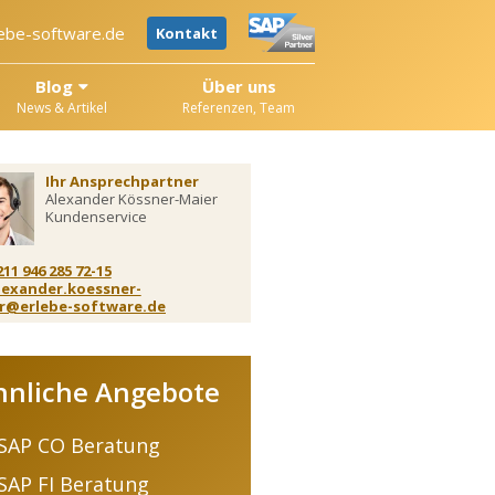
ebe-software.de
Kontakt
Blog
Über uns
News & Artikel
Referenzen, Team
Ihr Ansprechpartner
Alexander Kössner-Maier
Kundenservice
211 946 285 72-15
lexander.koessner-
r@erlebe-software.de
hnliche Angebote
SAP CO Beratung
SAP FI Beratung