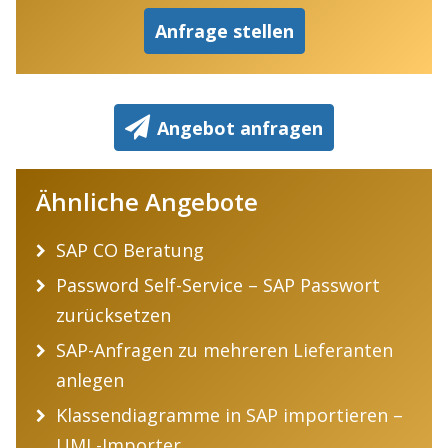
Anfrage stellen
Angebot anfragen
Ähnliche Angebote
SAP CO Beratung
Password Self-Service – SAP Passwort
zurücksetzen
SAP-Anfragen zu mehreren Lieferanten
anlegen
Klassendiagramme in SAP importieren –
UML-Importer