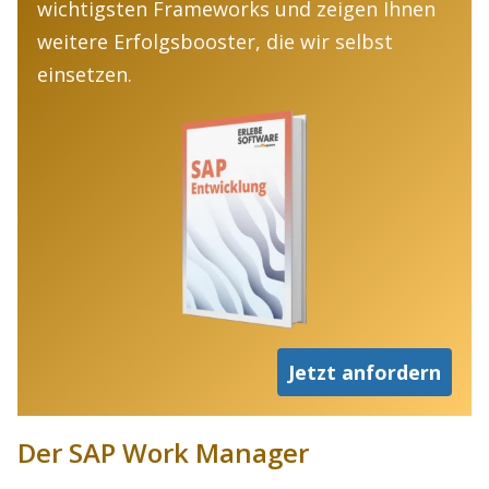
wichtigsten Frameworks und zeigen Ihnen
weitere Erfolgsbooster, die wir selbst
einsetzen.
Jetzt anfordern
Der SAP Work Manager