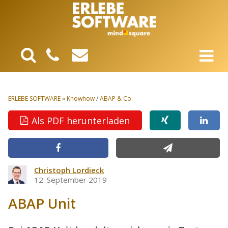
ERLEBE SOFTWARE
»
Knowhow
/
ABAP & Co.
Als PDF herunterladen
Christoph Lordieck
12. September 2019
ABAP Unit