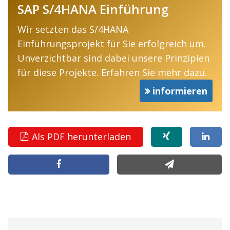
SAP S/4HANA Einführung
Wir setzten das S/4HANA
Einführungsprojekt für Sie erfolgreich um.
Unverzichtbar sind dabei unsere Prinzipien
für diese Projekte. Erfahren Sie mehr dazu.
informieren
Als PDF herunterladen