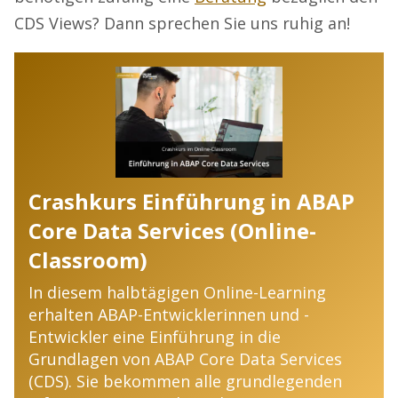
CDS Views? Dann sprechen Sie uns ruhig an!
Crashkurs Einführung in ABAP
Core Data Services (Online-
Classroom)
In diesem halbtägigen Online-Learning
erhalten ABAP-Entwicklerinnen und -
Entwickler eine Einführung in die
Grundlagen von ABAP Core Data Services
(CDS). Sie bekommen alle grundlegenden